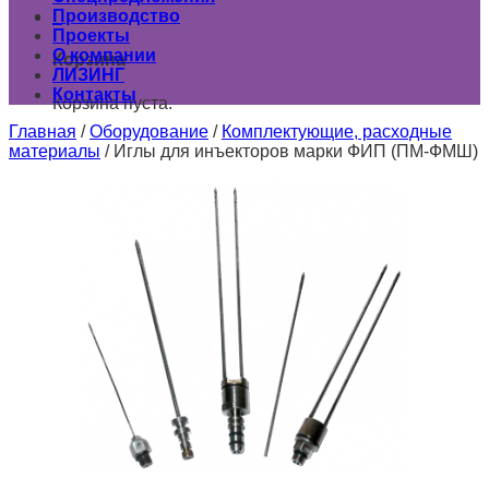
Производство
0
Проекты
О компании
Корзина
ЛИЗИНГ
Контакты
Корзина пуста.
Главная
/
Оборудование
/
Комплектующие, расходные
материалы
/
Иглы для инъекторов марки ФИП (ПМ-ФМШ)