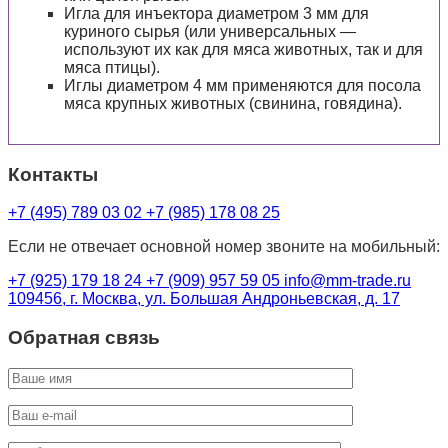
Игла для инъектора диаметром 3 мм для
куриного сырья (или универсальных —
используют их как для мяса животных, так и для
мяса птицы).
Иглы диаметром 4 мм применяются для посола
мяса крупных животных (свинина, говядина).
Контакты
+7 (495) 789 03 02
+7 (985) 178 08 25
Если не отвечает основной номер звоните на мобильный:
+7 (925) 179 18 24
+7 (909) 957 59 05
info@mm-trade.ru
109456, г. Москва, ул. Большая Андроньевская, д. 17
Обратная связь