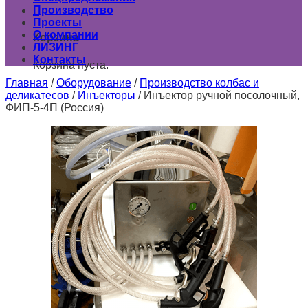
Производство
0
Проекты
О компании
Корзина
ЛИЗИНГ
Контакты
Корзина пуста.
Главная
/
Оборудование
/
Производство колбас и
деликатесов
/
Инъекторы
/
Инъектор ручной посолочный,
ФИП-5-4П (Россия)