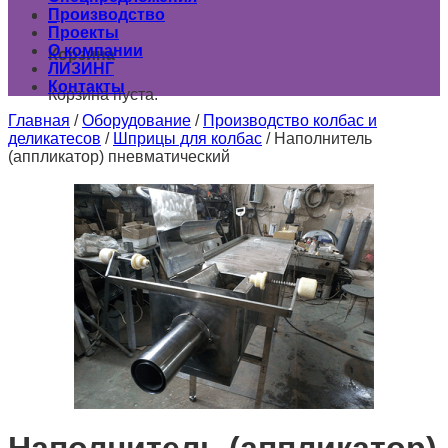
Производство
0
Проекты
О компании
Корзина
ЛИЗИНГ
Контакты
Корзина пуста.
Главная
/
Оборудование
/
Производство колбас и
деликатесов
/
Шприцы для колбас
/
Наполнитель
(аппликатор) пневматический