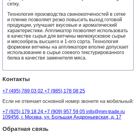
сетку.
Технология производства свинокопченостей в сетке
и пленке позволяет резко повысить выход готовой
продукции, улучшает вкусовые и ароматический
характеристики. Аппликатор позволяет использовать
в качестве сырья для ветчины мелкокусковое сырье
и мясообрезь высшего и 1-ого сорта. Технология
формовки ветчины на аппликаторе вполне допускает
использование в сырье соевого текстурированного
белка в качестве заменителя мяса.
Контакты
+7 (495) 789 03 02
+7 (985) 178 08 25
Если не отвечает основной номер звоните на мобильный:
+7 (925) 179 18 24
+7 (909) 957 59 05
info@mm-trade.ru
109456, г. Москва, ул. Большая Андроньевская, д. 17
Обратная связь