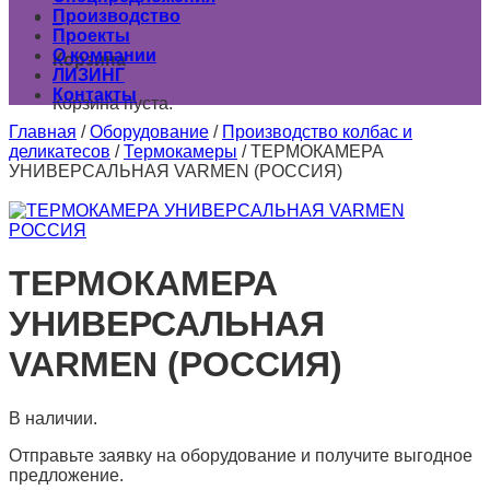
Производство
0
Проекты
О компании
Корзина
ЛИЗИНГ
Контакты
Корзина пуста.
Главная
/
Оборудование
/
Производство колбас и
деликатесов
/
Термокамеры
/
ТЕРМОКАМЕРА
УНИВЕРСАЛЬНАЯ VARMEN (РОССИЯ)
ТЕРМОКАМЕРА
УНИВЕРСАЛЬНАЯ
VARMEN (РОССИЯ)
В наличии.
Отправьте заявку на оборудование и получите выгодное
предложение.