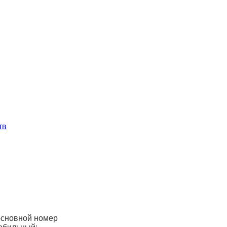
тв
основной номер