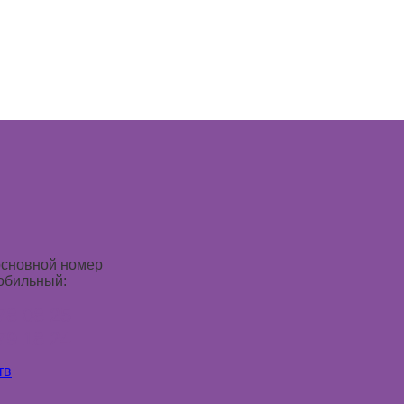
основной номер
обильный:
78 08 25
79 18 24
тв