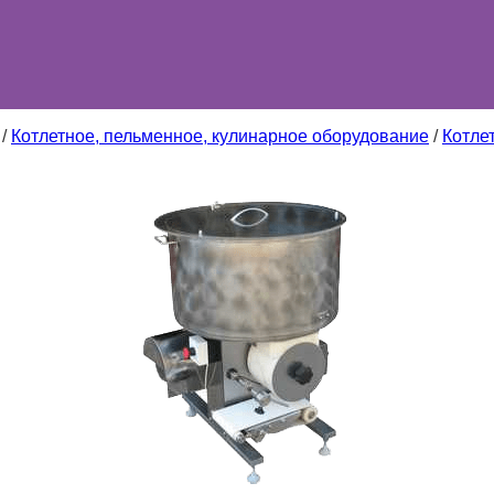
/
Котлетное, пельменное, кулинарное оборудование
/
Котле