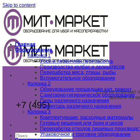
Skip to content
Главная
Оборудование
Колонка 1
Убой и первичная переработка
Производство колбас и деликатесов
Переработка мяса, птицы, рыбы
Вспомогательное оборудование
Колонка 2
Оборудование прошедшее кап. ремонт
Если не отвечает 
Санитарно-гигиеническое оборудование
звоните на м
Пилы различного назначения
+7 (495)
789 03 02
Инвентарь различного назначения
+7 (985) 1
Колонка 3
+7 (925) 1
Комплектующие, расходные материалы
Готовые решения для боен и цехов
Переработка отходов пищевых производс
Упаковочное и торговое оборудование
Спецпредложения