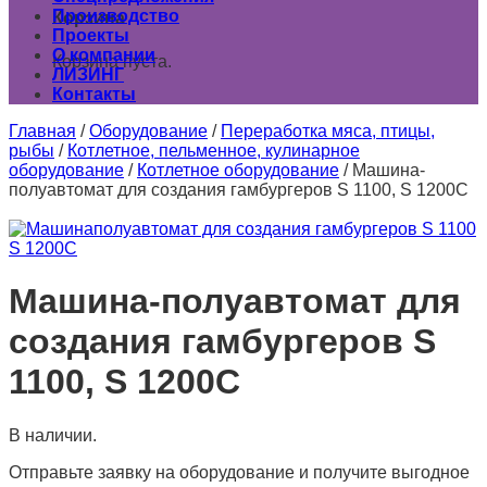
Производство
Корзина
Проекты
О компании
Корзина пуста.
ЛИЗИНГ
Контакты
Главная
/
Оборудование
/
Переработка мяса, птицы,
рыбы
/
Котлетное, пельменное, кулинарное
оборудование
/
Котлетное оборудование
/
Машина-
полуавтомат для создания гамбургеров S 1100, S 1200C
Машина-полуавтомат для
создания гамбургеров S
1100, S 1200C
В наличии.
Отправьте заявку на оборудование и получите выгодное