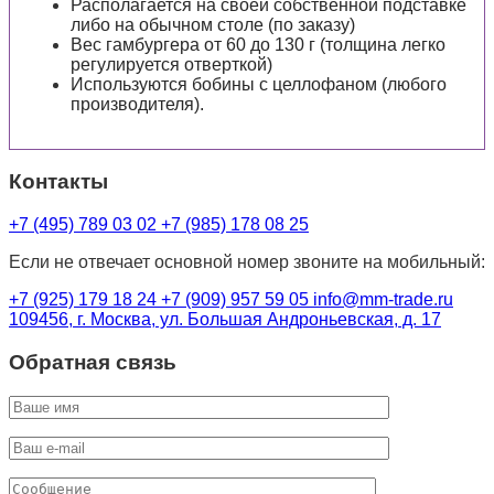
Располагается на своей собственной подставке
либо на обычном столе (по заказу)
Вес гамбургера от 60 до 130 г (толщина легко
регулируется отверткой)
Используются бобины с целлофаном (любого
производителя).
Контакты
+7 (495) 789 03 02
+7 (985) 178 08 25
Если не отвечает основной номер звоните на мобильный:
+7 (925) 179 18 24
+7 (909) 957 59 05
info@mm-trade.ru
109456, г. Москва, ул. Большая Андроньевская, д. 17
Обратная связь