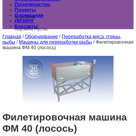
Производство
0
Проекты
О компании
Корзина
ЛИЗИНГ
Контакты
Корзина пуста.
Главная
/
Оборудование
/
Переработка мяса, птицы,
рыбы
/
Машины для переработки рыбы
/
Филетировочная
машина ФМ 40 (лосось)
Филетировочная машина
ФМ 40 (лосось)