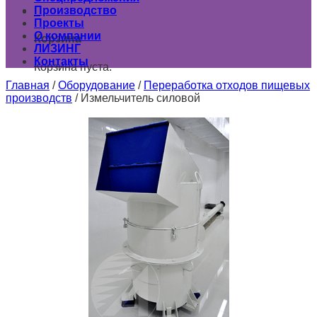
Производство
0
Проекты
О компании
Корзина
ЛИЗИНГ
Контакты
Корзина пуста.
Главная
/
Оборудование
/
Переработка отходов пищевых
производств
/
Измельчитель силовой