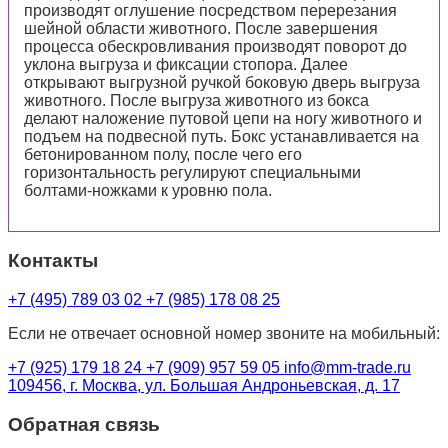
производят оглушение посредством перерезания
шейной области животного. После завершения
процесса обескровливания производят поворот до
уклона выгруза и фиксации стопора. Далее
открывают выгрузной ручкой боковую дверь выгруза
животного. После выгруза животного из бокса
делают наложение путовой цепи на ногу животного и
подъем на подвесной путь. Бокс устанавливается на
бетонированном полу, после чего его
горизонтальность регулируют специальными
болтами-ножками к уровню пола.
Контакты
+7 (495) 789 03 02
+7 (985) 178 08 25
Если не отвечает основной номер звоните на мобильный:
+7 (925) 179 18 24
+7 (909) 957 59 05
info@mm-trade.ru
109456, г. Москва, ул. Большая Андроньевская, д. 17
Обратная связь