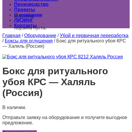
Производство
0
Проекты
О компании
Корзина
ЛИЗИНГ
Контакты
Корзина пуста.
Главная
/
Оборудование
/
Убой и первичная переработка
/
Боксы для оглушения
/
Бокс для ритуального убоя КРС
— Халяль (Россия)
Бокс для ритуального
убоя КРС — Халяль
(Россия)
В наличии.
Отправьте заявку на оборудование и получите выгодное
предложение.