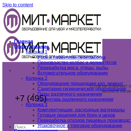
Skip to content
Главная
Оборудование
Колонка 1
Убой и первичная переработка
Производство колбас и деликатесов
Переработка мяса, птицы, рыбы
Вспомогательное оборудование
Колонка 2
Оборудование прошедшее кап. ремонт
Если не отвечает 
Санитарно-гигиеническое оборудование
звоните на м
Пилы различного назначения
+7 (495)
789 03 02
Инвентарь различного назначения
+7 (985) 1
Колонка 3
+7 (925) 1
Комплектующие, расходные материалы
Готовые решения для боен и цехов
Переработка отходов пищевых производс
Упаковочное и торговое оборудование
Спецпредложения