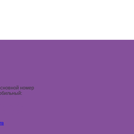
основной номер
обильный:
78 08 25
79 18 24
тв