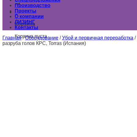
Производство
Проекты
0
О компании
ЛИЗИНГ
Корзина
Контакты
Корзина пуста.
Главная
/
Оборудование
/
Убой и первичная переработка
/
разруба голов КРС, Torras (Испания)