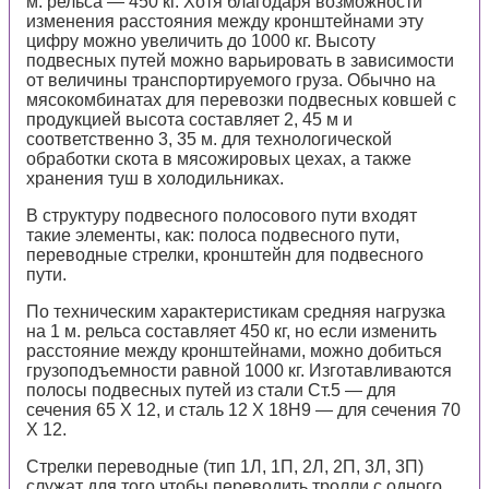
м. рельса — 450 кг. Хотя благодаря возможности
изменения расстояния между кронштейнами эту
цифру можно увеличить до 1000 кг. Высоту
подвесных путей можно варьировать в зависимости
от величины транспортируемого груза. Обычно на
мясокомбинатах для перевозки подвесных ковшей с
продукцией высота составляет 2, 45 м и
соответственно 3, 35 м. для технологической
обработки скота в мясожировых цехах, а также
хранения туш в холодильниках.
В структуру подвесного полосового пути входят
такие элементы, как: полоса подвесного пути,
переводные стрелки, кронштейн для подвесного
пути.
По техническим характеристикам средняя нагрузка
на 1 м. рельса составляет 450 кг, но если изменить
расстояние между кронштейнами, можно добиться
грузоподъемности равной 1000 кг. Изготавливаются
полосы подвесных путей из стали Ст.5 — для
сечения 65 Х 12, и сталь 12 Х 18Н9 — для сечения 70
Х 12.
Стрелки переводные (тип 1Л, 1П, 2Л, 2П, 3Л, 3П)
служат для того чтобы переводить тролли с одного