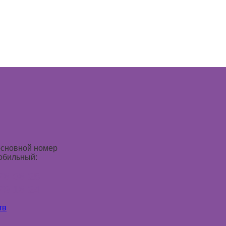
основной номер
обильный:
78 08 25
79 18 24
тв