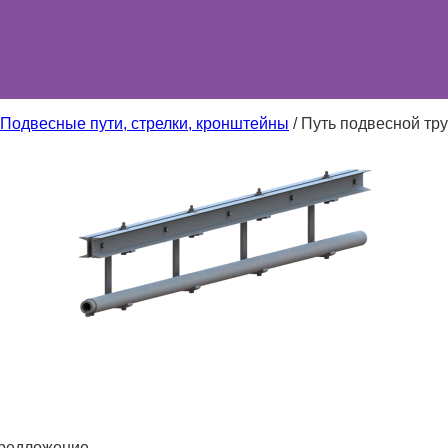
Подвесные пути, стрелки, кронштейны
/
Путь подвесной тр
й
предложение.