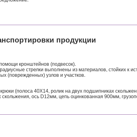
анспортировки продукции
 помощи кронштейнов (подвесок).
адиусные стрелки выполнены из материалов, стойких к ис
ых (поврежденных) узлов и участков.
рюки (полоса 40Х14, ролик на двух подшипниках скольжени
 скольжения, ось D12мм, цепь оцинкованная 900мм, грузопо