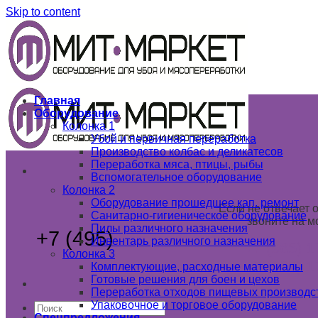
Skip to content
Главная
Оборудование
Колонка 1
Убой и первичная переработка
Производство колбас и деликатесов
Переработка мяса, птицы, рыбы
Вспомогательное оборудование
Колонка 2
Оборудование прошедшее кап. ремонт
Если не отвечает 
Санитарно-гигиеническое оборудование
звоните на м
Пилы различного назначения
+7 (495)
789 03 02
Инвентарь различного назначения
+7 (985) 1
Колонка 3
+7 (925) 1
Комплектующие, расходные материалы
Готовые решения для боен и цехов
Переработка отходов пищевых производс
Упаковочное и торговое оборудование
Спецпредложения