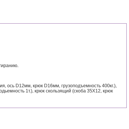
тиранию.
я, ось D12мм, крюк D16мм, грузоподъемность 400кг.),
дьемность 1т.), крюк скользящий (скоба 35Х12, крюк