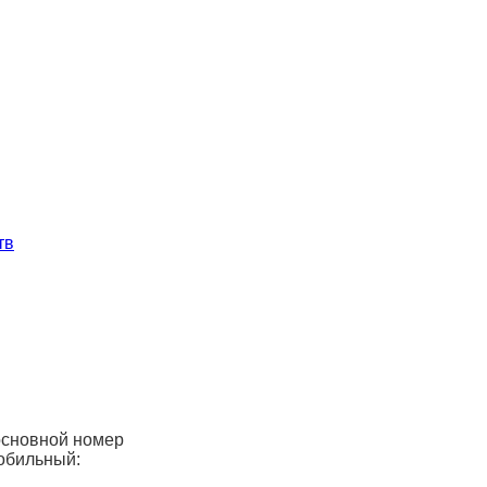
тв
основной номер
обильный: