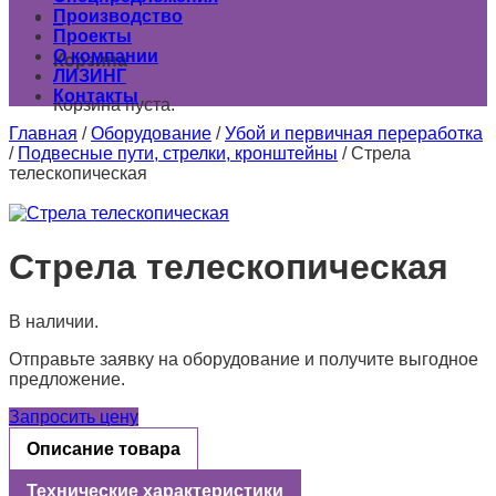
Производство
0
Проекты
О компании
Корзина
ЛИЗИНГ
Контакты
Корзина пуста.
Главная
/
Оборудование
/
Убой и первичная переработка
/
Подвесные пути, стрелки, кронштейны
/
Стрела
телескопическая
Стрела телескопическая
В наличии.
Отправьте заявку на оборудование и получите выгодное
предложение.
Запросить цену
Описание товара
Технические характеристики