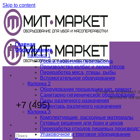
Skip to content
Главная
Оборудование
Колонка 1
Убой и первичная переработка
Производство колбас и деликатесов
Переработка мяса, птицы, рыбы
Вспомогательное оборудование
Колонка 2
Оборудование прошедшее кап. ремонт
Если не отвечает 
Санитарно-гигиеническое оборудование
звоните на м
Пилы различного назначения
+7 (495)
789 03 02
Инвентарь различного назначения
+7 (985) 1
Колонка 3
+7 (925) 1
Комплектующие, расходные материалы
Готовые решения для боен и цехов
Переработка отходов пищевых производс
Упаковочное и торговое оборудование
Спецпредложения