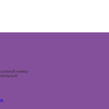
основной номер
обильный:
78 08 25
79 18 24
тв