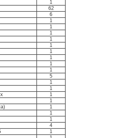
1
62
6
1
1
1
1
1
1
1
1
1
5
1
1
ях
1
1
а)
1
1
1
4
5
1
1