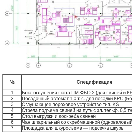
№
Спецификация
1
Бокс оглушения скота ПМ-ФБО-2 (для свиней и К
2
Посадочный автомат 1,0 т. с. для посадки КРС (Б
3
Оглушающее пороховое устройство тип. KS
4
Стрела подъема свиней на путь с эл. тельф. 0,5 т
5
Стол выгрузки и доскреба свиней
6
Чан шпарильный со скребмашиной (одноваловый
7
Площадка для шкуросъема — подсечка шкуры