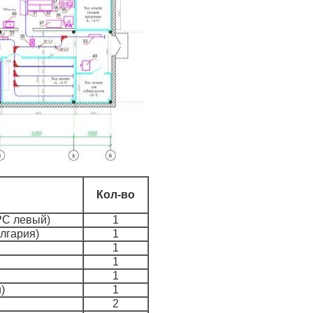
Кол-во
РС левый)
1
олгария)
1
1
н
1
1
)
1
2