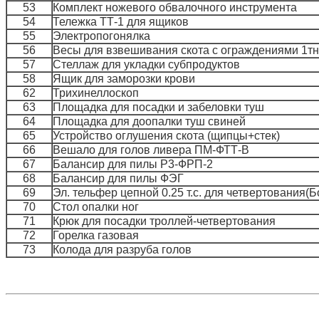
53
Комплект ножевого обвалочного инструмента
54
Тележка ТТ-1 для ящиков
55
Электропогонялка
56
Весы для взвешивания скота с ограждениями 1тн
57
Стеллаж для укладки субпродуктов
58
Ящик для заморозки крови
62
Трихинеллоскоп
63
Площадка для посадки и забеловки туш
64
Площадка для доопалки туш свиней
65
Устройство оглушения скота (щипцы+стек)
66
Вешало для голов ливера ПМ-ФТТ-В
67
Балансир для пилы Р3-ФРП-2
68
Балансир для пилы ФЭГ
69
Эл. тельфер цепной 0.25 т.с. для четвертования(Б
70
Стол опалки ног
71
Крюк для посадки троллей-четвертования
72
Горелка газовая
73
Колода для разруба голов