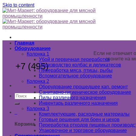
Skip to content
Главная
Оборудование
Если не отвечает 
Колонка 1
звоните на м
Убой и первичная переработка
+7 (495)
789 03 02
Производство колбас и деликатесов
+7 (985) 1
Переработка мяса, птицы, рыбы
Вспомогательное оборудование
+7 (925) 1
Колонка 2
Оборудование прошедшее кап. ремонт
Санитарно-гигиеническое оборудование
Пилы различного назначения
Инвентарь различного назначения
Колонка 3
0
Комплектующие, расходные материалы
Готовые решения для боен и цехов
Корзина
Переработка отходов пищевых производс
Упаковочное и торговое оборудование
Спецпредложения