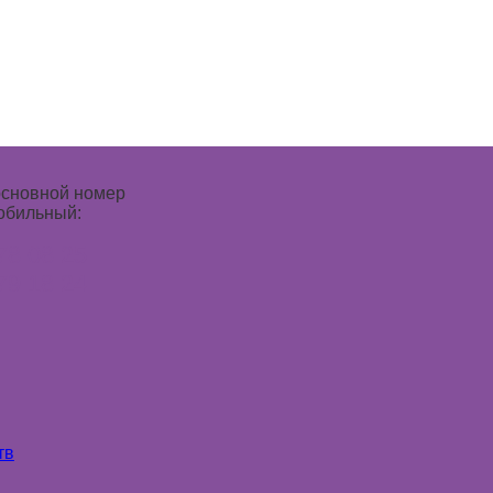
основной номер
обильный:
78 08 25
79 18 24
тв