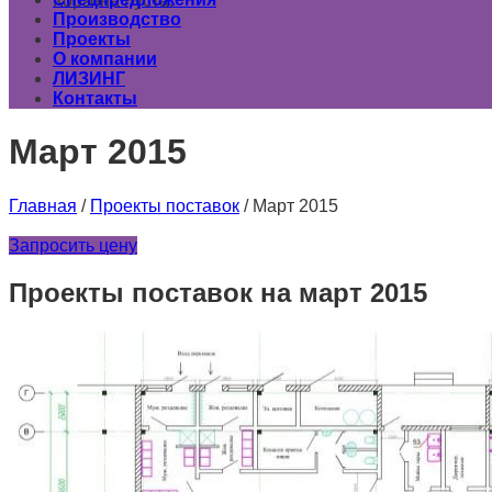
Корзина пуста.
Производство
Проекты
О компании
ЛИЗИНГ
Контакты
Март 2015
Главная
/
Проекты поставок
/
Март 2015
Запросить цену
Проекты поставок на март 2015