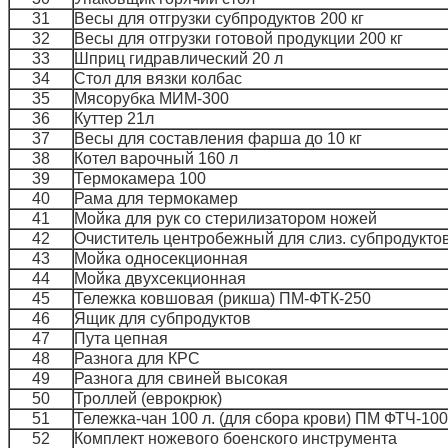
31
Весы для отгрузки субпродуктов 200 кг
32
Весы для отгрузки готовой продукции 200 кг
33
Шприц гидравлический 20 л
34
Стол для вязки колбас
35
Мясорубка МИМ-300
36
Куттер 21л
37
Весы для составления фарша до 10 кг
38
Котел варочный 160 л
39
Термокамера 100
40
Рама для термокамер
41
Мойка для рук со стерилизатором ножей
42
Очиститель центробежный для слиз. субпродукт
43
Мойка односекционная
44
Мойка двухсекционная
45
Тележка ковшовая (рикша) ПМ-ФТК-250
46
Ящик для субпродуктов
47
Пута цепная
48
Разнога для КРС
49
Разнога для свиней высокая
50
Троллей (еврокрюк)
51
Тележка-чан 100 л. (для сбора крови) ПМ ФТЧ-100
52
Комплект ножевого боенского инструмента