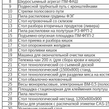
8
Шкуросъемный агрегат ПМ-ФАШ
9
Подвесной трубчатый путь с кронштейнами
10
Стрелки полосового пути
11
Пила распиловки грудины ФЭГ
12
Стол нутровочный со склизом
13
Стол разбора вторичных продуктов (ливера)
14
Пила распиловки на полутуши Р3-ФРП-2
15
Подъемно-опускная площадка ПМ-ФПП-2
16
Стол приема и разбора кишок
17
Стол опорожнения желудков
18
Стол проливки кишок
19
Машина для окончательной очистки кишок
20
Тележка-чан 200 л. (для сбора крови и кишок)
21
Стол технологический со съемной доской
22
Стол технологический (1500х800) станд.
23
Стол технологический для разделки мяса на кост
24
Стол обвалочно-жиловочный
25
Весы монорельсовые, электронные ВМ-0,5 (полос
26
Площадка стационарная для клеймения полутуш
27
Пила ленточная
28
Стол технологический нестанд. 1200х600х900
29
Весы для упаковок с распечаткой этикетки СAS-1
30
Упаковщик горячий стол