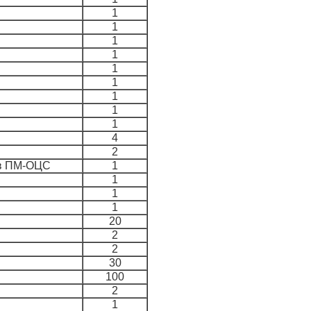
1
1
1
1
1
1
1
1
1
4
2
ов ПМ-ОЦС
1
1
1
1
20
2
2
30
100
2
1