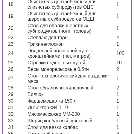
Очиститель центробежный для
18
1
слизистых субпродуктов ОЦС
Очиститель центробежный для
19
1
шерстных субпродуктов ОЦШ
Стол для опалки шерстных
20
1
субпродуктов (ноги, головы)
22
Стеллаж для тары
4
23
Трихинеллоскоп
1
Подвесной полосовой путь с
24
105
кронштейнами (пог. метров)
25
Стрелки подвесных путей
10
26
Весы монорельсовые 0,5тн
2
Стол технологический для разделки
27
1
мяса
28
Стол обвалочно-жиловочный
2
29
Волчок
1
30
Фаршемешалка 150 л
1
31
Инъектор ФИП-19
1
32
Мясомассажер ММ-200
1
33
Шприц колбасный шнековый
1
34
Стол для вязки колбас
1
35
Рама колбасная
6