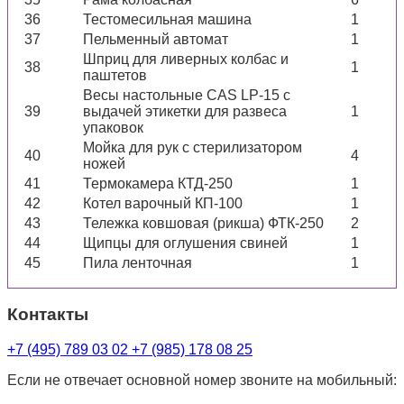
36
Тестомесильная машина
1
37
Пельменный автомат
1
Шприц для ливерных колбас и
38
1
паштетов
Весы настольные CAS LP-15 с
39
выдачей этикетки для развеса
1
упаковок
Мойка для рук с стерилизатором
40
4
ножей
41
Термокамера КТД-250
1
42
Котел варочный КП-100
1
43
Тележка ковшовая (рикша) ФТК-250
2
44
Щипцы для оглушения свиней
1
45
Пила ленточная
1
Контакты
+7 (495) 789 03 02
+7 (985) 178 08 25
Если не отвечает основной номер звоните на мобильный: