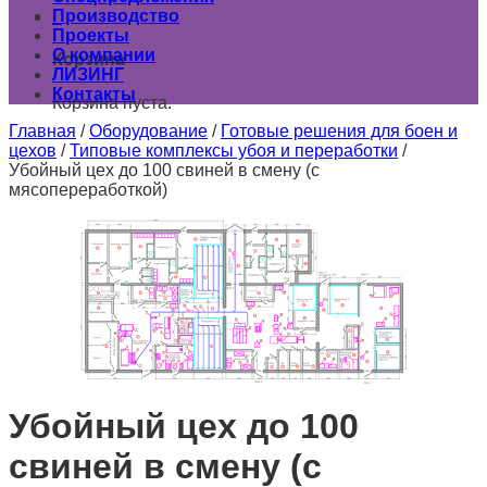
Производство
0
Проекты
О компании
Корзина
ЛИЗИНГ
Контакты
Корзина пуста.
Главная
/
Оборудование
/
Готовые решения для боен и
цехов
/
Типовые комплексы убоя и переработки
/
Убойный цех до 100 свиней в смену (с
мясопереработкой)
Убойный цех до 100
свиней в смену (с