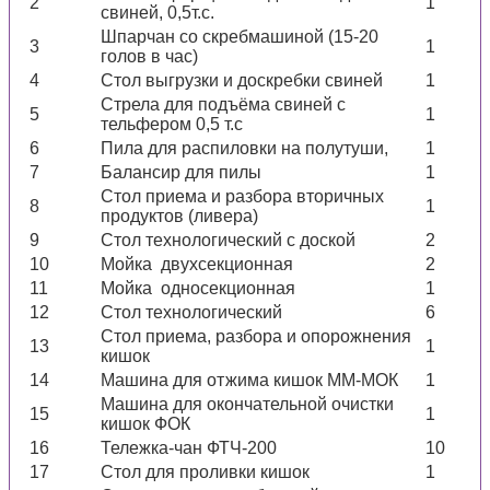
2
1
свиней, 0,5т.с.
Шпарчан со скребмашиной (15-20
3
1
голов в час)
4
Стол выгрузки и доскребки свиней
1
Стрела для подъёма свиней с
5
1
тельфером 0,5 т.с
6
Пила для распиловки на полутуши,
1
7
Балансир для пилы
1
Стол приема и разбора вторичных
8
1
продуктов (ливера)
9
Стол технологический с доской
2
10
Мойка двухсекционная
2
11
Мойка односекционная
1
12
Стол технологический
6
Стол приема, разбора и опорожнения
13
1
кишок
14
Машина для отжима кишок ММ-МОК
1
Машина для окончательной очистки
15
1
кишок ФОК
16
Тележка-чан ФТЧ-200
10
17
Стол для проливки кишок
1