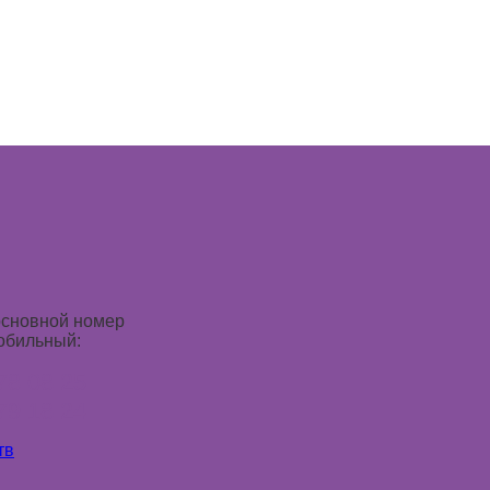
основной номер
обильный:
78 08 25
79 18 24
тв