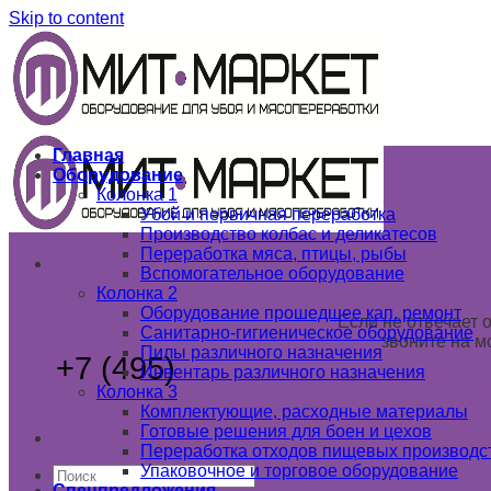
Skip to content
Главная
Оборудование
Колонка 1
Убой и первичная переработка
Производство колбас и деликатесов
Переработка мяса, птицы, рыбы
Вспомогательное оборудование
Колонка 2
Оборудование прошедшее кап. ремонт
Если не отвечает 
Санитарно-гигиеническое оборудование
звоните на м
Пилы различного назначения
+7 (495)
789 03 02
Инвентарь различного назначения
+7 (985) 1
Колонка 3
+7 (925) 1
Комплектующие, расходные материалы
Готовые решения для боен и цехов
Переработка отходов пищевых производс
Упаковочное и торговое оборудование
Спецпредложения