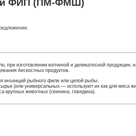
ки ФИП (ПМ-ФМШ)
предложение.
о, при изготовлении копченой и деликатесной продукции, н
евания бескостных продуктов.
ля инъекций рыбного филе или целой рыбы.
ырья (или универсальных — используют их как для мяса жив
а крупных животных (свинина, говядина).