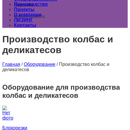
Производство
Корзина
Проекты
О компании
Корзина пуста.
ЛИЗИНГ
Контакты
Производство колбас и
деликатесов
Главная
/
Оборудование
/
Производство колбас и
деликатесов
Оборудование для производства
колбас и деликатесов
Блокорезки