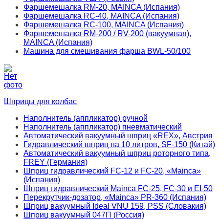
Фаршемешалка RM-20, MAINCA (Испания)
Фаршемешалка RC-40, MAINCA (Испания)
Фаршемешалка RC-100, MAINCA (Испания)
Фаршемешалка RM-200 / RV-200 (вакуумная),
MAINCA (Испания)
Машина для смешивания фарша ВWL-50/100
Шприцы для колбас
Наполнитель (аппликатор) ручной
Наполнитель (аппликатор) пневматический
Автоматический вакуумный шприц «REX», Австрия
Гидравлический шприц на 10 литров, SF-150 (Китай)
Автоматический вакуумный шприц роторного типа,
FREY (Германия)
Шприц гидравлический FC-12 и FC-20, «Mainca»
(Испания)
Шприц гидравлический Mainca FC-25, FC-30 и EI-50
Перекрутчик-дозатор, «Mainca» PR-360 (Испания)
Шприц вакуумный Ideal VNU 159, PSS (Словакия)
Шприц вакуумный 047П (Россия)