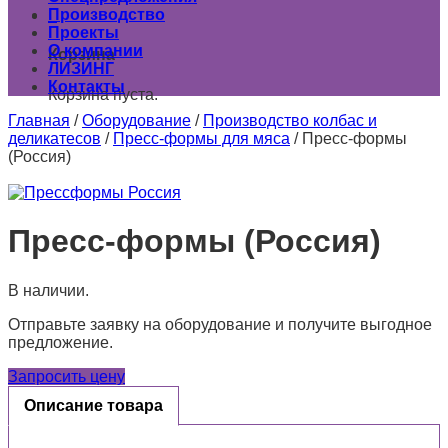
Производство
0
Проекты
О компании
Корзина
ЛИЗИНГ
Контакты
Корзина пуста.
Главная
/
Оборудование
/
Производство колбас и
деликатесов
/
Пресс-формы для мяса
/
Пресс-формы
(Россия)
Пресс-формы (Россия)
В наличии.
Отправьте заявку на оборудование и получите выгодное
предложение.
Запросить цену
Описание товара