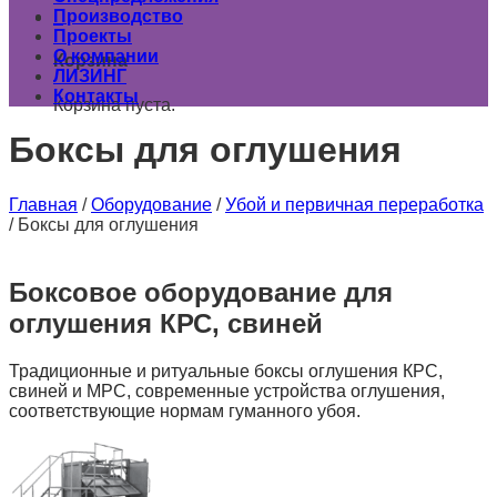
Производство
0
Проекты
О компании
Корзина
ЛИЗИНГ
Контакты
Корзина пуста.
Боксы для оглушения
Главная
/
Оборудование
/
Убой и первичная переработка
/
Боксы для оглушения
Боксовое оборудование для
оглушения КРС, свиней
Традиционные и ритуальные боксы оглушения КРС,
свиней и МРС, современные устройства оглушения,
соответствующие нормам гуманного убоя.