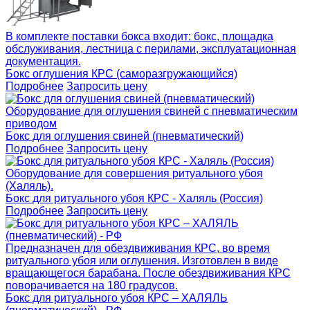
В комплекте поставки бокса входит: бокс, площадка
обслуживания, лестница с перилами, эксплуатационная
документация.
Бокс оглушения КРС (саморазгружающийся)
Подробнее
Запросить цену
Оборудование для оглушения свиней с пневматическим
приводом
Бокс для оглушения свиней (пневматический)
Подробнее
Запросить цену
Оборудование для совершения ритуального убоя
(Халяль).
Бокс для ритуального убоя КРС - Халяль (Россия)
Подробнее
Запросить цену
Предназначен для обездвиживания КРС, во время
ритуального убоя или оглушения. Изготовлен в виде
вращающегося барабана. После обездвиживания КРС
поворачивается на 180 градусов.
Бокс для ритуального убоя КРС – ХАЛЯЛЬ