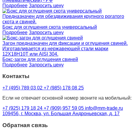
(пневматический) - РФ
Подробнее
Запросить цену
Предназначен для обездвиживания крупного рогатого
скота и свиней.
Бокс для оглушения скота универсальный
Подробнее
Запросить цену
Загон предназначен для фиксации и оглушения свиней.
Изготавливается из нержавеющей стали марки
12Х18Н10Т или AISI 304.
Бокс-загон для оглушения свиней
Подробнее
Запросить цену
Контакты
+7 (495) 789 03 02
+7 (985) 178 08 25
Если не отвечает основной номер звоните на мобильный:
+7 (925) 179 18 24
+7 (909) 957 59 05
info@mm-trade.ru
109456, г. Москва, ул. Большая Андроньевская, д. 17
Обратная связь