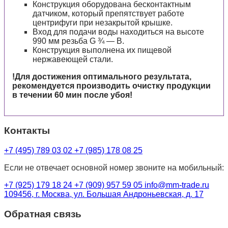
Конструкция оборудована бесконтактным
датчиком, который препятствует работе
центрифуги при незакрытой крышке.
Вход для подачи воды находиться на высоте
990 мм резьба G ¾ — B.
Конструкция выполнена их пищевой
нержавеющей стали.
!Для достижения оптимального результата,
рекомендуется производить очистку продукции
в течении 60 мин после убоя!
Контакты
+7 (495) 789 03 02
+7 (985) 178 08 25
Если не отвечает основной номер звоните на мобильный:
+7 (925) 179 18 24
+7 (909) 957 59 05
info@mm-trade.ru
109456, г. Москва, ул. Большая Андроньевская, д. 17
Обратная связь