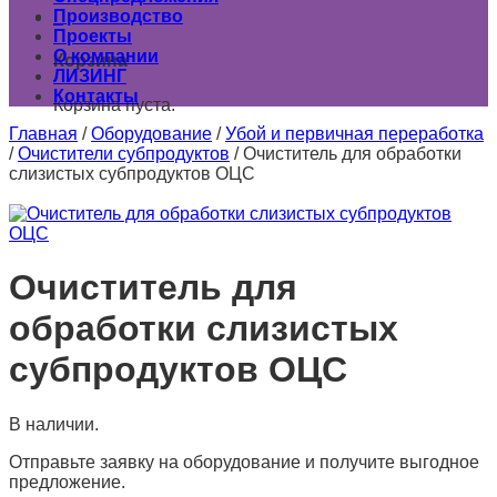
Производство
0
Проекты
О компании
Корзина
ЛИЗИНГ
Контакты
Корзина пуста.
Главная
/
Оборудование
/
Убой и первичная переработка
/
Очистители субпродуктов
/
Очиститель для обработки
слизистых субпродуктов ОЦС
Очиститель для
обработки слизистых
субпродуктов ОЦС
В наличии.
Отправьте заявку на оборудование и получите выгодное
предложение.