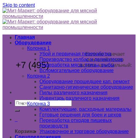
Skip to content
Главная
Оборудование
Колонка 1
Убой и первичная переработка
Если не отвечает
Производство колбас и деликатесов
основной номер
+7 (495)
789
Переработка мяса, птицы, рыбы
звоните на мобильный:
Вспомогательное оборудование
03 02
+7 (985) 178 08 25
Колонка 2
Оборудование прошедшее кап. ремонт
+7 (925) 179 18 24
Санитарно-гигиеническое оборудование
Пилы различного назначения
Инвентарь различного назначения
Колонка 3
Комплектующие, расходные материалы
Готовые решения для боен и цехов
0
Переработка отходов пищевых
производств
Упаковочное и торговое оборудование
Корзина
Спецпредложения