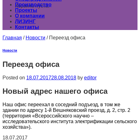
Производство
Корзина пуста.
Проекты
О компании
ЛИЗИНГ
Контакты
Главная
/
Новости
/
Переезд офиса
Новости
Переезд офиса
Posted on
18.07.2017
28.08.2018
by
editor
Новый адрес нашего офиса
Наш офис переехал в соседний подъезд, в том же
здании по адресу 1-й Вешняковский проезд, д. 2, стр. 2
(территория «Всероссийского научно –
исследовательского института электрификации сельского
хозяйства»).
18.07.2017